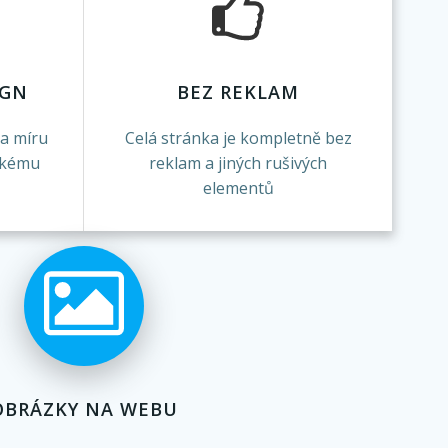
IGN
BEZ REKLAM
na míru
Celá stránka je kompletně bez
lskému
reklam a jiných rušivých
elementů
OBRÁZKY NA WEBU